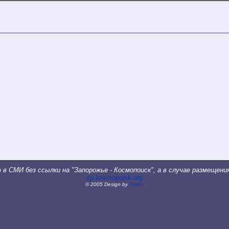
в СМИ без ссылки на "Запорожье - Космопоиск", а в случае размещения
zp.kosmopoisk.org
©
2005
Design by
Striker